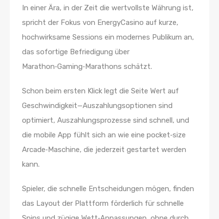
In einer Ära, in der Zeit die wertvollste Währung ist,
spricht der Fokus von EnergyCasino auf kurze,
hochwirksame Sessions ein modernes Publikum an,
das sofortige Befriedigung über
Marathon‑Gaming‑Marathons schätzt.
Schon beim ersten Klick legt die Seite Wert auf
Geschwindigkeit—Auszahlungsoptionen sind
optimiert, Auszahlungsprozesse sind schnell, und
die mobile App fühlt sich an wie eine pocket‑size
Arcade‑Maschine, die jederzeit gestartet werden
kann.
Spieler, die schnelle Entscheidungen mögen, finden
das Layout der Plattform förderlich für schnelle
Spins und zügige Wett‑Anpassungen, ohne durch