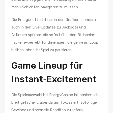
Menü‑Schichten navigieren zu müssen.
Die Energie ist nicht nur in den Grafiken, sondern
auch in den Live‑Updates zu Jackpots und
Aktionen spürbar, die sofort über den Bildschirm
flackern—perfekt für diejenigen, die gerne im Loop
bleiben, ohne ihr Spiel zu pausieren.
Game Lineup für
Instant‑Excitement
Die Spieleauswahl bei EnergyCasino ist absichtlich
breit gefächert, aber darauf fokussiert, sofortige
Gewinne und schnelle Renditen zu liefern.