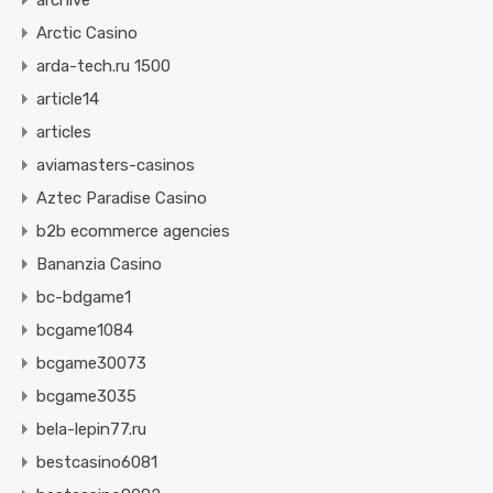
archive
Arctic Casino
arda-tech.ru 1500
article14
articles
aviamasters-casinos
Aztec Paradise Casino
b2b ecommerce agencies
Bananzia Casino
bc-bdgame1
bcgame1084
bcgame30073
bcgame3035
bela-lepin77.ru
bestcasino6081