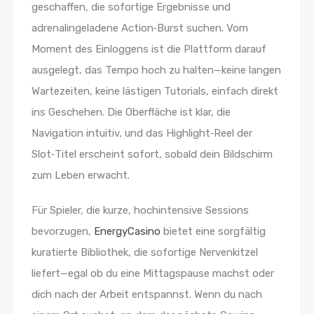
geschaffen, die sofortige Ergebnisse und
adrenalingeladene Action‑Burst suchen. Vom
Moment des Einloggens ist die Plattform darauf
ausgelegt, das Tempo hoch zu halten—keine langen
Wartezeiten, keine lästigen Tutorials, einfach direkt
ins Geschehen. Die Oberfläche ist klar, die
Navigation intuitiv, und das Highlight‑Reel der
Slot‑Titel erscheint sofort, sobald dein Bildschirm
zum Leben erwacht.
Für Spieler, die kurze, hochintensive Sessions
bevorzugen,
EnergyCasino
bietet eine sorgfältig
kuratierte Bibliothek, die sofortige Nervenkitzel
liefert—egal ob du eine Mittagspause machst oder
dich nach der Arbeit entspannst. Wenn du nach