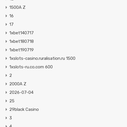
1500A Z
16
17
1xbet140717
1xbet180718
1xbet190719
1xslots-casino.ruralisation.ru 1500
1xslots-ru.co.com 600
2
2000A Z
2026-07-04
25
29black Casino
3
4