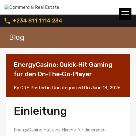
+234 811 1114 234
Blog
EnergyCasino: Quick‑Hit Gaming
für den On‑The‑Go‑Player
By
CRE
Posted in
Uncategorized
On
June 18, 2026
Einleitung
EnergyCasino hat eine Nische für diejenigen