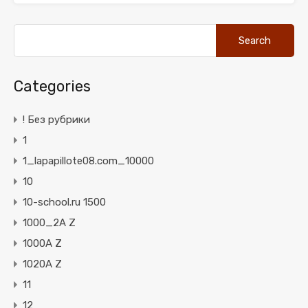
Search
for:
Categories
! Без рубрики
1
1_lapapillote08.com_10000
10
10-school.ru 1500
1000_2A Z
1000A Z
1020A Z
11
12