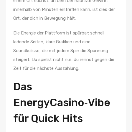
einem Ort suchst, an dem der nächste Gewinn
innerhalb von Minuten eintreffen kann, ist dies der
Ort, der dich in Bewegung hält.
Die Energie der Plattform ist spürbar: schnell
ladende Seiten, klare Grafiken und eine
Soundkulisse, die mit jedem Spin die Spannung
steigert. Du spielst nicht nur; du rennst gegen die
Zeit für die nächste Auszahlung.
Das
EnergyCasino‑Vibe
für Quick Hits