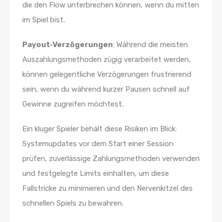
die den Flow unterbrechen können, wenn du mitten
im Spiel bist.
Payout‑Verzögerungen
: Während die meisten
Auszahlungsmethoden zügig verarbeitet werden,
können gelegentliche Verzögerungen frustrierend
sein, wenn du während kurzer Pausen schnell auf
Gewinne zugreifen möchtest.
Ein kluger Spieler behält diese Risiken im Blick:
Systemupdates vor dem Start einer Session
prüfen, zuverlässige Zahlungsmethoden verwenden
und festgelegte Limits einhalten, um diese
Fallstricke zu minimieren und den Nervenkitzel des
schnellen Spiels zu bewahren.