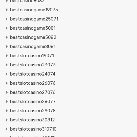
bestcasino8082
bestcasinogame19075
bestcasinogame25071
bestcasinogame3081
bestcasinogame5082
bestcasinogame8081
bestslotcasino19071
bestslotcasino23073
bestslotcasino24074
bestslotcasino26076
bestslotcasino27076
bestslotcasino28077
bestslotcasino29078
bestslotcasino30812
bestslotcasino310710