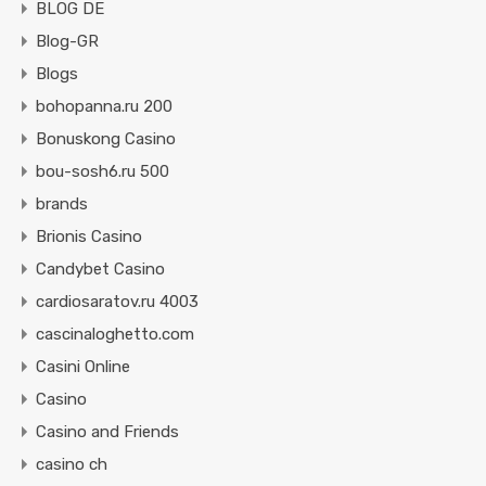
BLOG DE
Blog-GR
Blogs
bohopanna.ru 200
Bonuskong Casino
bou-sosh6.ru 500
brands
Brionis Casino
Candybet Casino
cardiosaratov.ru 4003
cascinaloghetto.com
Casini Online
Casino
Casino and Friends
casino ch