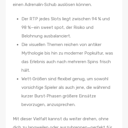
einen Adrenalin‑Schub auslösen können.
Der RTP jedes Slots liegt zwischen 94 % und
98 %—ein sweet spot, der Risiko und
Belohnung ausbalanciert.
Die visuellen Themen reichen von antiker
Mythologie bis hin zu moderner Popkultur, was
das Erlebnis auch nach mehreren Spins frisch
hält.
Wett‑Größen sind flexibel genug, um sowohl
vorsichtige Spieler als auch jene, die während
kurzer Burst‑Phasen größere Einsätze
bevorzugen, anzusprechen.
Mit dieser Vielfalt kannst du weiter drehen, ohne
dich zu langweilen oder auszubrennen—perfekt für