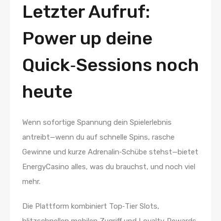
Letzter Aufruf:
Power up deine
Quick‑Sessions noch
heute
Wenn sofortige Spannung dein Spielerlebnis
antreibt—wenn du auf schnelle Spins, rasche
Gewinne und kurze Adrenalin‑Schübe stehst—bietet
EnergyCasino alles, was du brauchst, und noch viel
mehr.
Die Plattform kombiniert Top‑Tier Slots,