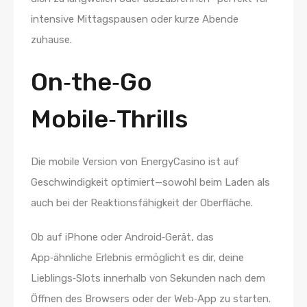
intensive Mittagspausen oder kurze Abende
zuhause.
On‑the‑Go
Mobile‑Thrills
Die mobile Version von EnergyCasino ist auf
Geschwindigkeit optimiert—sowohl beim Laden als
auch bei der Reaktionsfähigkeit der Oberfläche.
Ob auf iPhone oder Android‑Gerät, das
App‑ähnliche Erlebnis ermöglicht es dir, deine
Lieblings‑Slots innerhalb von Sekunden nach dem
Öffnen des Browsers oder der Web‑App zu starten.