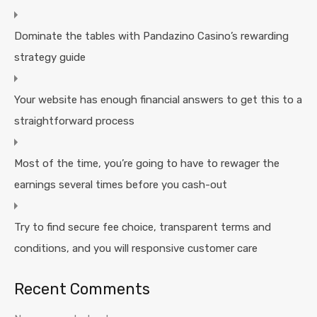
Dominate the tables with Pandazino Casino’s rewarding
strategy guide
Your website has enough financial answers to get this to a
straightforward process
Most of the time, you’re going to have to rewager the
earnings several times before you cash-out
Try to find secure fee choice, transparent terms and
conditions, and you will responsive customer care
Recent Comments