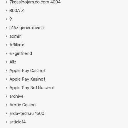
7kcasinojam.co.com 4004
800A Z
9
a16z generative ai
admin
Affiliate
ai-girlfriend
Allz
Apple Pay Casinot
Apple Pay Kasinot
Apple Pay Nettikasinot
archive
Arctic Casino
arda-tech.ru 1500
article14