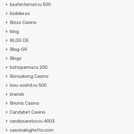
bezhinternat.ru 500
biobike.es
Bizzo Casino
blog
BLOG DE
Blog-GR
Blogs
bohopanna.ru 200
Bonuskong Casino
bou-sosh6.ru 500
brands
Brionis Casino
Candybet Casino
cardiosaratov.ru 4003
cascinaloghetto.com