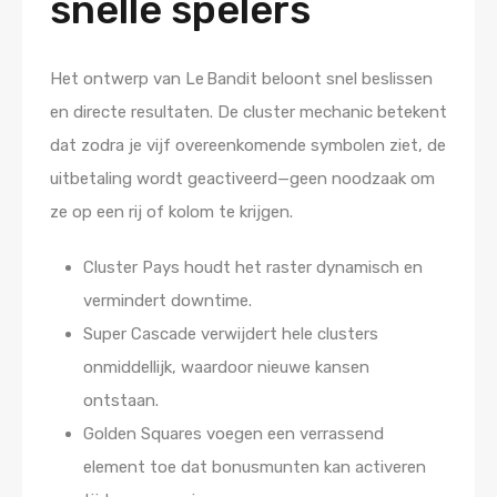
snelle spelers
Het ontwerp van Le Bandit beloont snel beslissen
en directe resultaten. De cluster mechanic betekent
dat zodra je vijf overeenkomende symbolen ziet, de
uitbetaling wordt geactiveerd—geen noodzaak om
ze op een rij of kolom te krijgen.
Cluster Pays houdt het raster dynamisch en
vermindert downtime.
Super Cascade verwijdert hele clusters
onmiddellijk, waardoor nieuwe kansen
ontstaan.
Golden Squares voegen een verrassend
element toe dat bonusmunten kan activeren