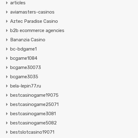
articles
aviamasters-casinos
Aztec Paradise Casino
b2b ecommerce agencies
Bananzia Casino
bc-bdgame1
bcgame1084
bcgame30073
bcgame3035
bela-lepin77.ru
bestcasinogame19075
bestcasinogame25071
bestcasinogame3081
bestcasinogame5082
bestslotcasino19071