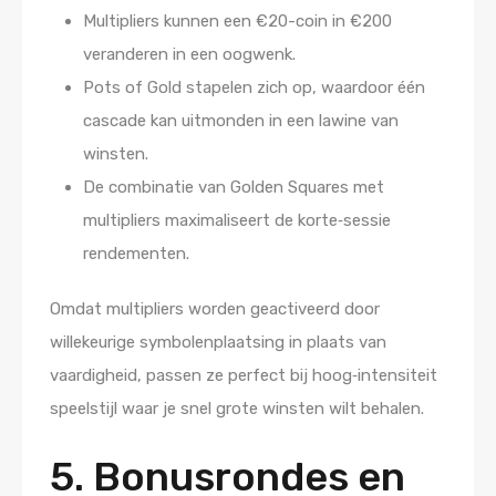
Multipliers kunnen een €20-coin in €200
veranderen in een oogwenk.
Pots of Gold stapelen zich op, waardoor één
cascade kan uitmonden in een lawine van
winsten.
De combinatie van Golden Squares met
multipliers maximaliseert de korte‑sessie
rendementen.
Omdat multipliers worden geactiveerd door
willekeurige symbolenplaatsing in plaats van
vaardigheid, passen ze perfect bij hoog‑intensiteit
speelstijl waar je snel grote winsten wilt behalen.
5. Bonusrondes en