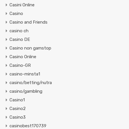
Casini Online
Casino
Casino and Friends
casino ch
Casino DE
Casino non gamstop
Casino Online
Casino-GR
casino-minsta1
casino/betting/nutra
casino/gambling
Casino1
Casino2
Casino3
casinobest170739