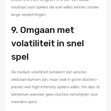
resultaat voor spelers die snel willen winnen zonder
lange verplichtingen.
9. Omgaan met
volatiliteit in snel
spel
De medium volatiliteit betekent dat winsten
zeldzaam kunnen zijn, maar vaak in grote clusters—
precies wat high‑intensity spelers willen. Om dips te
beheersen wanneer geen clusters verschijnen voor
meerdere spins: