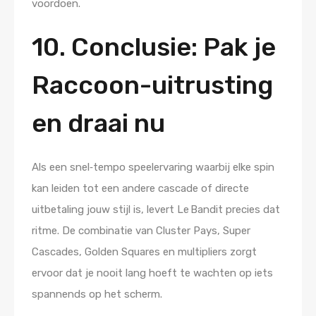
voordoen.
10. Conclusie: Pak je
Raccoon-uitrusting
en draai nu
Als een snel‑tempo speelervaring waarbij elke spin
kan leiden tot een andere cascade of directe
uitbetaling jouw stijl is, levert Le Bandit precies dat
ritme. De combinatie van Cluster Pays, Super
Cascades, Golden Squares en multipliers zorgt
ervoor dat je nooit lang hoeft te wachten op iets
spannends op het scherm.